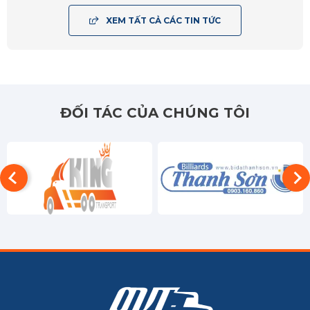
BRVT
XEM TẤT CẢ CÁC TIN TỨC
An Giang
Bạc Liêu
Bến Tre
ĐỐI TÁC CỦA CHÚNG TÔI
Cà Mau
Cần Thơ
Đồng Tháp
Hậu Giang
Kiên Giang
Long An
Sóc Trăng