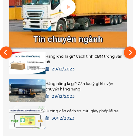
Huế
Đắk Lắk
Bình Phước
Đắk Nông
Gia Lai
Hàng khối là gì? Cách tính CBM trong vận
tải
Kon Tum
29/12/2023
Lâm Đồng
Hàng nặng là gì? Cần lưu ý gì khi vận
TPHCM
chuyển hàng nặng
29/12/2023
Bình Dương
Hướng dẫn cách tra cứu giấy phép lái xe
Đồng Nai
30/12/2023
Tây Ninh