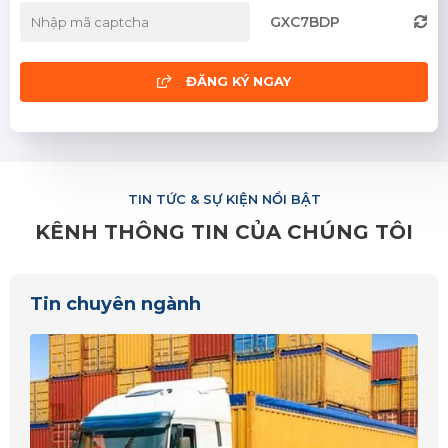
GXC7BDP
Khánh Hòa
Ninh Thuận
ĐĂNG KÝ NGAY
Phú Yên
Quảng Nam
TIN TỨC & SỰ KIỆN NỔI BẬT
Quảng Ngãi
KÊNH THÔNG TIN CỦA CHÚNG TÔI
Hà Tĩnh
Nghệ An
Tin chuyên ngành
Quảng Bình
Quảng Trị
Thanh Hóa