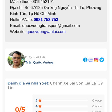
Mã số thuế: 0319452191
Địa chỉ: Số 67/125 Đường Nguyễn Thị Tú, Phường
Bình Tân, Tp Hồ Chí Minh
Hotline/Zalo:
0981 753 753
Email: quocvuongtransport@gmail.com
Website:
quocvuongvantai.com
Được viết bởi
Trần Quốc Vương
Đánh giá và nhận xét:
Chành Xe Sài Gòn Gia Lai Uy
Tín
5
0 vote
4
0 vote
0/5
3
0 vote