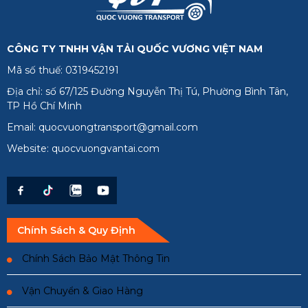
Tiền Giang
Trà Vinh
CÔNG TY TNHH VẬN TẢI QUỐC VƯƠNG VIỆT NAM
Vĩnh Long
Mã số thuế: 0319452191
Phú Quốc
Địa chỉ: số 67/125 Đường Nguyễn Thị Tú, Phường Bình Tân,
TP Hồ Chí Minh
Email: quocvuongtransport@gmail.com
Website: quocvuongvantai.com
Chính Sách & Quy Định
Chính Sách Bảo Mật Thông Tin
Vận Chuyển & Giao Hàng