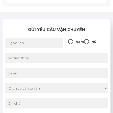
Lạng Sơn
Lào Cai
GỬI YÊU CẦU VẬN CHUYỂN
Nam Định
Sơn La
Nam
Nữ
Thái Bình
Thái Nguyên
Tuyên Quang
Yên Bái
Bình Định
Bình Thuận
Đà Nẵng