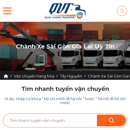
Chành Xe Sài Gòn Gia Lai Uy Tín
Vận chuyển hàng hóa
Tây Nguyên
Chành Xe Sài Gòn Gia L
Tìm nhanh tuyến vận chuyển
Ví dụ: nhập từ khóa “ hồ chí minh đi hà nôi “ hoặc “ hà nôi đi hồ chí
minh