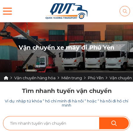
Vận chuyển xe máy đi Phú Yên
Vận chuyển hàng hóa
Miền trung
Phú Yên
Vận chuyển 
Tìm nhanh tuyến vận chuyển
Ví dụ: nhập từ khóa “ hồ chí minh đi hà nôi “ hoặc “ hà nôi đi hồ chí
minh