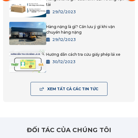
tải
Kon Tum
29/12/2023
Lâm Đồng
Hàng nặng là gì? Cần lưu ý gì khi vận
TPHCM
chuyển hàng nặng
29/12/2023
Bình Dương
Hướng dẫn cách tra cứu giấy phép lái xe
Đồng Nai
30/12/2023
Tây Ninh
BRVT
XEM TẤT CẢ CÁC TIN TỨC
An Giang
Bạc Liêu
Bến Tre
ĐỐI TÁC CỦA CHÚNG TÔI
Cà Mau