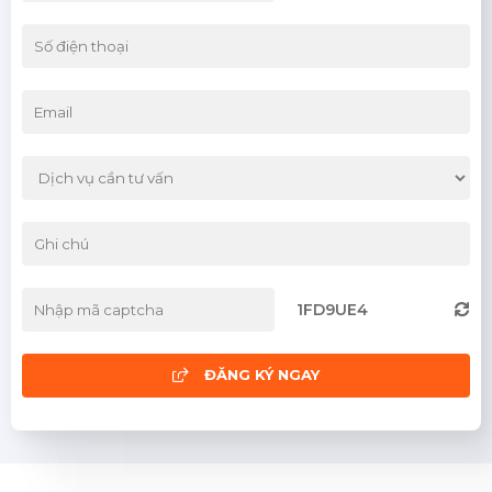
Thái Bình
Thái Nguyên
Tuyên Quang
Yên Bái
Bình Định
Bình Thuận
Đà Nẵng
1FD9UE4
Khánh Hòa
Ninh Thuận
ĐĂNG KÝ NGAY
Phú Yên
Quảng Nam