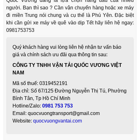
Quốc Vương đang là lựa chọn hàng đầu của nhiều
người. Bạn thì sao ? Cần vận chuyển hàng hoặc xe máy
đi miền Trung nói chung và cụ thể là Phú Yên. Đặc biệt
khi cần gửi xe máy về quê vào dịp Tết hãy liên hệ ngay:
0981753753
Quý khách hàng vui lòng liên hệ nhận tư vấn báo
giá và chính sách ưu đãi qua thông tin sau:
CÔNG TY TNHH VẬN TẢI QUỐC VƯƠNG VIỆT
NAM
Mã số thuế: 0319452191
Địa chỉ: Số 67/125 Đường Nguyễn Thị Tú, Phường
Bình Tân, Tp Hồ Chí Minh
Hotline/Zalo:
0981 753 753
Email: quocvuongtransport@gmail.com
Website:
quocvuongvantai.com