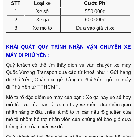
STT
Loại xe
Cước Phí
1
Xe số
550.000đ
2
Xe ga
600.000đ
3
Xe mô tô
Dựa vào giá trị xe
KHÁI QUÁT QUY TRÌNH NHẬN VẬN CHUYỂN XE
MÁY ĐI PHÚ YÊN :
Quý khách có thể tìm thấy dịch vụ vận chuyển xe máy
Quốc Vương Transport qua các từ khoá như “ Gửi hàng
đi Phú Yên , Chành xe gửi hàng đi Phú Yên , gửi xe máy
đi Phú Yên từ TPHCM “ .
Mô tả rõ đặc điểm xe máy của bạn : Xe ga hay xe số hay
mô tô , xe của bạn là xe cũ hay xe mới , địa điểm giao
nhận hàng ở đâu , nếu là mô tô thì cần nêu rõ giá tiền của
mô tô nhằm hỗ trợ nhân viên của chúng tôi báo giá dựa
trên giá trị của chiếc xe đó.