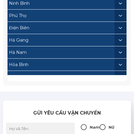
Ninh Bình
Phú Thọ
Điện Biên
Hà Giang
Hà Nam
Hòa Bình
Lai Châu
Lạng Sơn
Lào Cai
GỬI YÊU CẦU VẬN CHUYỂN
Nam Định
Sơn La
Nam
Nữ