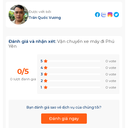
Được viết bởi
Trần Quốc Vương
Đánh giá và nhận xét:
Vận chuyển xe máy đi Phú
Yên
5
0 vote
4
0 vote
0/5
3
0 vote
0 lượt đánh giá
2
0 vote
1
0 vote
Bạn đánh giá sao về dịch vụ của chúng tôi?
Đánh giá ngay