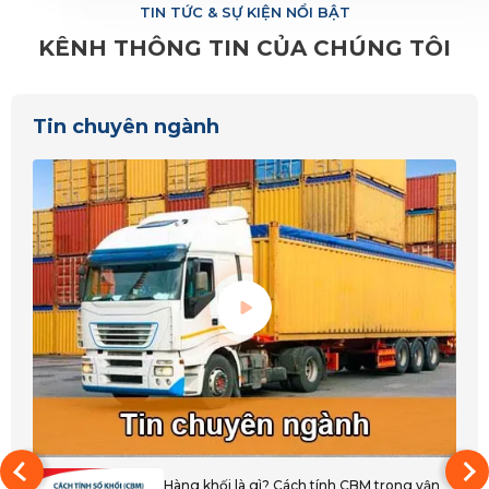
TIN TỨC & SỰ KIỆN NỔI BẬT
Quảng Ngãi
KÊNH THÔNG TIN CỦA CHÚNG TÔI
Hà Tĩnh
Nghệ An
Tin chuyên ngành
Quảng Bình
Quảng Trị
Thanh Hóa
Huế
Đắk Lắk
Bình Phước
Đắk Nông
Gia Lai
Hàng khối là gì? Cách tính CBM trong vận