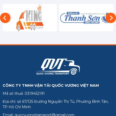
Cần Thơ
Đồng Tháp
Hậu Giang
Kiên Giang
Long An
Sóc Trăng
Tiền Giang
Trà Vinh
CÔNG TY TNHH VẬN TẢI QUỐC VƯƠNG VIỆT NAM
Vĩnh Long
Mã số thuế: 0319452191
Phú Quốc
Địa chỉ: số 67/125 Đường Nguyễn Thị Tú, Phường Bình Tân,
TP Hồ Chí Minh
Email: quocvuongtransport@gmail.com