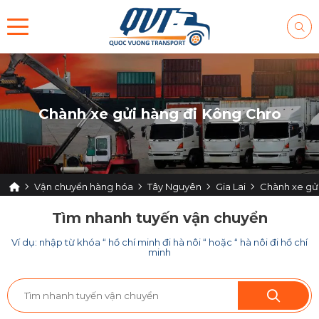
Chành xe gửi hàng đi Kông Chro
Vận chuyển hàng hóa
Tây Nguyên
Gia Lai
Chành xe gử
Tìm nhanh tuyến vận chuyển
Ví dụ: nhập từ khóa “ hồ chí minh đi hà nôi “ hoặc “ hà nôi đi hồ chí
minh