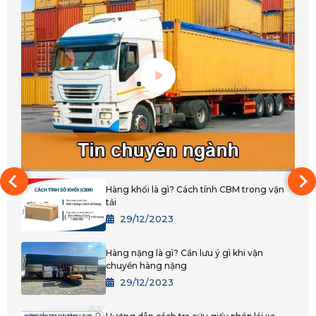
Quảng Trị
Thanh Hóa
Huế
Đắk Lắk
Bình Phước
Đắk Nông
Gia Lai
Hàng khối là gì? Cách tính CBM trong vận
tải
Kon Tum
29/12/2023
Lâm Đồng
Hàng nặng là gì? Cần lưu ý gì khi vận
TPHCM
chuyển hàng nặng
29/12/2023
Bình Dương