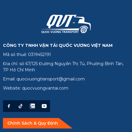
Long An
Sóc Trăng
Tiền Giang
Trà Vinh
CÔNG TY TNHH VẬN TẢI QUỐC VƯƠNG VIỆT NAM
Vĩnh Long
Mã số thuế: 0319452191
Phú Quốc
Địa chỉ: số 67/125 Đường Nguyễn Thị Tú, Phường Bình Tân,
TP Hồ Chí Minh
Email: quocvuongtransport@gmail.com
Website: quocvuongvantai.com
Chính Sách & Quy Định