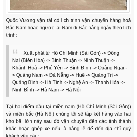
Quốc Vương vận tải có lịch trình vận chuyển hàng hoá
Bắc Nam hoặc ngược lại Nam đi Bắc hằng ngày theo lịch
trình:
Xuất phát từ Hồ Chí Minh (Sài Gòn) -> Đồng
Nai (Biên Hòa) -> Bình Thuận -> Ninh Thuận ->
Khánh Hoà -> Phú Yên -> Bình Định -> Quảng Ngãi -
> Quảng Nam -> Đà Nẵng -> Huế -> Quảng Trị ->
Quảng Bình -> Hà Tĩnh -> Nghệ An -> Thanh Hóa ->
Ninh Bình -> Hà Nam -> Hà Nội
Tại hai điểm đầu tại miền nam (Hồ Chí Minh (Sài Gòn))
và miền bắc (Hà Nội) chúng tôi sẽ tập kết hàng vào hai
kho bãi lớn này sau đó vận chuyển đến các tỉnh thành
khác hoặc ghép xe nếu là hàng lẻ để đến địa chỉ quý
khách yêu cầu: