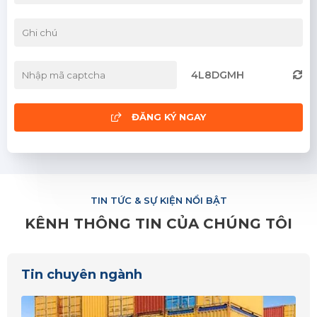
Bình Định
Bình Thuận
Đà Nẵng
4L8DGMH
Khánh Hòa
Ninh Thuận
ĐĂNG KÝ NGAY
Phú Yên
Quảng Nam
TIN TỨC & SỰ KIỆN NỔI BẬT
Quảng Ngãi
KÊNH THÔNG TIN CỦA CHÚNG TÔI
Hà Tĩnh
Nghệ An
Tin chuyên ngành
Quảng Bình