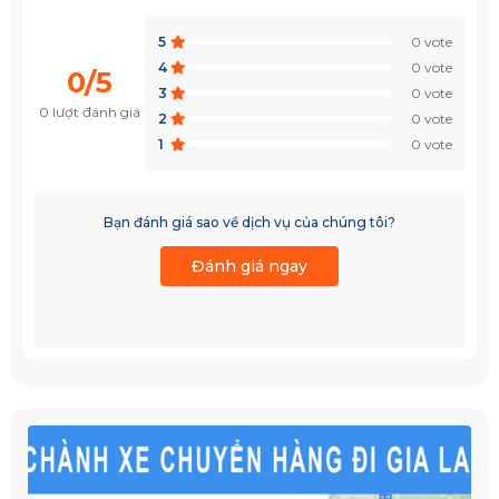
5
0 vote
4
0 vote
0/5
3
0 vote
0 lượt đánh giá
2
0 vote
1
0 vote
Bạn đánh giá sao về dịch vụ của chúng tôi?
Đánh giá ngay