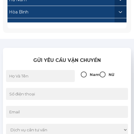
Hòa Bình
Lai Châu
Lạng Sơn
Lào Cai
GỬI YÊU CẦU VẬN CHUYỂN
Nam Định
Sơn La
Nam
Nữ
Thái Bình
Thái Nguyên
Tuyên Quang
Yên Bái