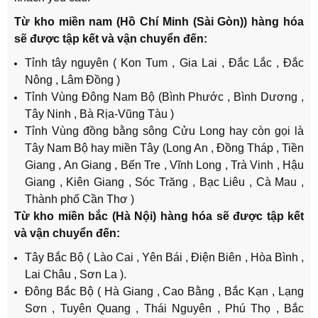
Từ kho miền nam (Hồ Chí Minh (Sài Gòn)) hàng hóa
sẽ được tập kết và vận chuyển đến:
Tỉnh tây nguyên ( Kon Tum , Gia Lai , Đắc Lắc , Đắc
Nông , Lâm Đồng )
Tỉnh Vùng Đông Nam Bộ (Bình Phước , Bình Dương ,
Tây Ninh , Bà Rịa-Vũng Tàu )
Tỉnh Vùng đồng bằng sông Cửu Long hay còn gọi là
Tây Nam Bộ hay miền Tây (Long An , Đồng Tháp , Tiền
Giang , An Giang , Bến Tre , Vĩnh Long , Trà Vinh , Hậu
Giang , Kiên Giang , Sóc Trăng , Bạc Liêu , Cà Mau ,
Thành phố Cần Thơ )
Từ kho miền bắc (Hà Nội) hàng hóa sẽ được tập kết
và vận chuyển đến:
Tây Bắc Bộ ( Lào Cai , Yên Bái , Điện Biên , Hòa Bình ,
Lai Châu , Sơn La ).
Đông Bắc Bộ ( Hà Giang , Cao Bằng , Bắc Kạn , Lạng
Sơn , Tuyên Quang , Thái Nguyên , Phú Thọ , Bắc