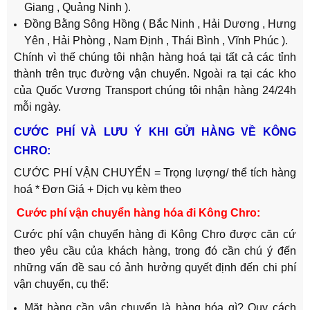
Giang , Quảng Ninh ).
Đồng Bằng Sông Hồng ( Bắc Ninh , Hải Dương , Hưng
Yên , Hải Phòng , Nam Định , Thái Bình , Vĩnh Phúc ).
Chính vì thế chúng tôi nhận hàng hoá tại tất cả các tỉnh
thành trên trục đường vận chuyển. Ngoài ra tại các kho
của Quốc Vương Transport chúng tôi nhận hàng 24/24h
mỗi ngày.
CƯỚC PHÍ VÀ LƯU Ý KHI GỬI HÀNG VỀ KÔNG
CHRO:
CƯỚC PHÍ VẬN CHUYỂN = Trọng lượng/ thể tích hàng
hoá * Đơn Giá + Dịch vụ kèm theo
Cước phí vận chuyển hàng hóa đi Kông Chro:
Cước phí vận chuyển hàng đi Kông Chro được căn cứ
theo yêu cầu của khách hàng, trong đó cần chú ý đến
những vấn đề sau có ảnh hưởng quyết định đến chi phí
vận chuyển, cụ thể:
Mặt hàng cần vận chuyển là hàng hóa gì? Quy cách