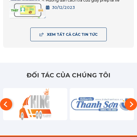
Hướng dẫn cách tra cứu giấy phép lái xe
Đồng Nai
30/12/2023
Tây Ninh
BRVT
XEM TẤT CẢ CÁC TIN TỨC
An Giang
Bạc Liêu
Bến Tre
ĐỐI TÁC CỦA CHÚNG TÔI
Cà Mau
Cần Thơ
Đồng Tháp
Hậu Giang
Kiên Giang