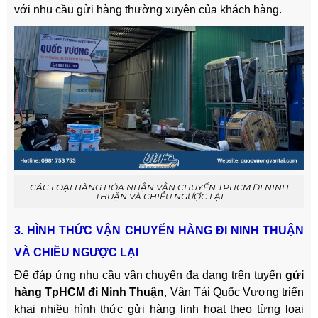
với nhu cầu gửi hàng thường xuyên của khách hàng.
CÁC LOẠI HÀNG HÓA NHẬN VẬN CHUYỂN TPHCM ĐI NINH
THUẬN VÀ CHIỀU NGƯỢC LẠI
3. HÌNH THỨC VẬN CHUYỂN HÀNG ĐI NINH THUẬN
VÀ CHIỀU NGƯỢC LẠI
Để đáp ứng nhu cầu vận chuyển đa dạng trên tuyến
gửi
hàng TpHCM đi Ninh Thuận
, Vận Tải Quốc Vương triển
khai nhiều hình thức gửi hàng linh hoạt theo từng loại