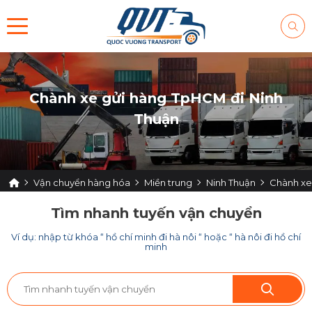
Chành xe gửi hàng TpHCM đi Ninh
Thuận
Vận chuyển hàng hóa
Miền trung
Ninh Thuận
Chành xe
Tìm nhanh tuyến vận chuyển
Ví dụ: nhập từ khóa “ hồ chí minh đi hà nôi “ hoặc “ hà nôi đi hồ chí
minh