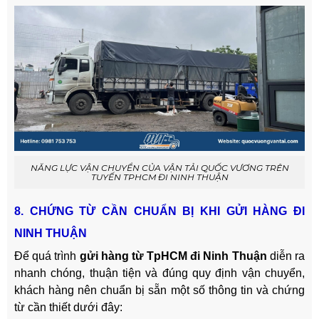
NĂNG LỰC VẬN CHUYỂN CỦA VẬN TẢI QUỐC VƯƠNG TRÊN
TUYẾN TPHCM ĐI NINH THUẬN
8. CHỨNG TỪ CẦN CHUẨN BỊ KHI GỬI HÀNG ĐI
NINH THUẬN
Để quá trình
gửi hàng từ TpHCM đi Ninh Thuận
diễn ra
nhanh chóng, thuận tiện và đúng quy định vận chuyển,
khách hàng nên chuẩn bị sẵn một số thông tin và chứng
từ cần thiết dưới đây: