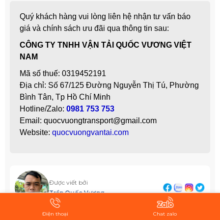
Quý khách hàng vui lòng liên hệ nhận tư vấn báo
giá và chính sách ưu đãi qua thông tin sau:
CÔNG TY TNHH VẬN TẢI QUỐC VƯƠNG VIỆT
NAM
Mã số thuế: 0319452191
Địa chỉ: Số 67/125 Đường Nguyễn Thị Tú, Phường
Bình Tân, Tp Hồ Chí Minh
Hotline/Zalo:
0981 753 753
Email: quocvuongtransport@gmail.com
Website:
quocvuongvantai.com
Được viết bởi
Trần Quốc Vương
Điện thoại
Chat zalo