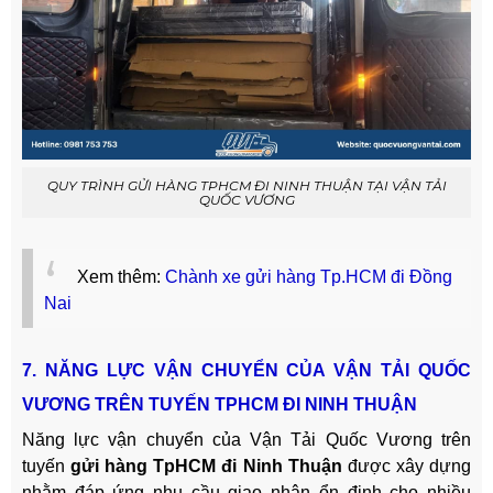
QUY TRÌNH GỬI HÀNG TPHCM ĐI NINH THUẬN TẠI VẬN TẢI
QUỐC VƯƠNG
Xem thêm:
Chành xe gửi hàng Tp.HCM đi Đồng
Nai
7. NĂNG LỰC VẬN CHUYỂN CỦA VẬN TẢI QUỐC
VƯƠNG TRÊN TUYẾN TPHCM ĐI NINH THUẬN
Năng lực vận chuyển của Vận Tải Quốc Vương trên
tuyến
gửi hàng TpHCM đi Ninh Thuận
được xây dựng
nhằm đáp ứng nhu cầu giao nhận ổn định cho nhiều