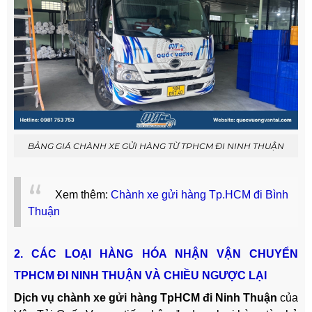
BẢNG GIÁ CHÀNH XE GỬI HÀNG TỪ TPHCM ĐI NINH THUẬN
Xem thêm:
Chành xe gửi hàng Tp.HCM đi Bình
Thuận
2. CÁC LOẠI HÀNG HÓA NHẬN VẬN CHUYỂN
TPHCM ĐI NINH THUẬN VÀ CHIỀU NGƯỢC LẠI
Dịch vụ chành xe gửi hàng TpHCM đi Ninh Thuận
của