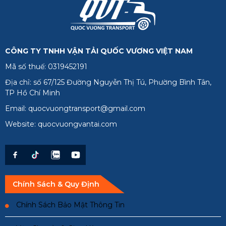
Tiền Giang
Trà Vinh
CÔNG TY TNHH VẬN TẢI QUỐC VƯƠNG VIỆT NAM
Vĩnh Long
Mã số thuế: 0319452191
Phú Quốc
Địa chỉ: số 67/125 Đường Nguyễn Thị Tú, Phường Bình Tân,
TP Hồ Chí Minh
Email: quocvuongtransport@gmail.com
Website: quocvuongvantai.com
Chính Sách & Quy Định
Chính Sách Bảo Mật Thông Tin