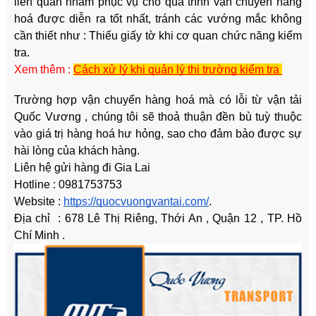
liên quan nhằm phục vụ cho quá trình vận chuyển hàng
hoá được diễn ra tốt nhất, tránh các vướng mắc không
cần thiết như : Thiếu giấy tờ khi cơ quan chức năng kiểm
tra.
Xem thêm :
Cách xử lý khi quản lý thị trường kiểm tra
Trường hợp vận chuyển hàng hoá mà có lỗi từ vận tải
Quốc Vương , chúng tôi sẽ thoả thuận đền bù tuỳ thuộc
vào giá trị hàng hoá hư hỏng, sao cho đảm bảo được sự
hài lòng của khách hàng.
Liên hệ gửi hàng đi Gia Lai
Hotline : 0981753753
Website :
https://quocvuongvantai.com/
.
Địa chỉ : 678 Lê Thị Riêng, Thới An , Quận 12 , TP. Hồ
Chí Minh .