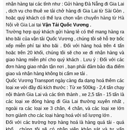
nhận hàng tại các tỉnh như : Gửi hàng Đà Nẵng đi Gia Lai
, dịch vụ cho thuê xe tải chở hàng đi Gia Lai từ Sài Gòn ,
hoặc quý khách có thể lựa chọn vậ
n chuyển hàng từ Hà
Nội về Gia Lai
tại
Vận Tải Quốc Vương .
Trường hợp quý khách gửi hàng lẻ có thể mang hàng ra
kho bãi của vận tải Quốc Vương , chúng tôi sẽ hỗ trợ bốc
xếp miễn phí tại kho bãi . Đối với hàng hoá trên 4 tấn
hoặc trên 20 khối, chúng tôi sẽ cho xe đi nhận hàng và
giao hàng miễn phí cho quý khách . Lưu ý : Đối với các
đơn hàng giao nhận tận nơi , bạn phải đảm bảo địa điểm
giao và nhận hàng không bị cấm xe tải .
Quốc Vương Transport ngày càng đa dạng hoá thêm các
loại xe với đầy đủ kích thước : Từ xe 500kg - 2,4 tấn chạy
nội thành Gia Lai và các tỉnh thành , xe 2,5 tấn - 15 tấn là
các loại xe đóng hàng đi Gia Lai thường xuyên nhất ,
ngoài ra các loại xe 3 chân, 4 chân, và các loại xe lớn
hơn giành cho các loại hàng hoá với số lượng lớn .
Đối với các trường hợp hàng hoá là hàng quá tải - quá
khổ , chúng tôi sẽ có nhân viên khảo sát và tư vấn