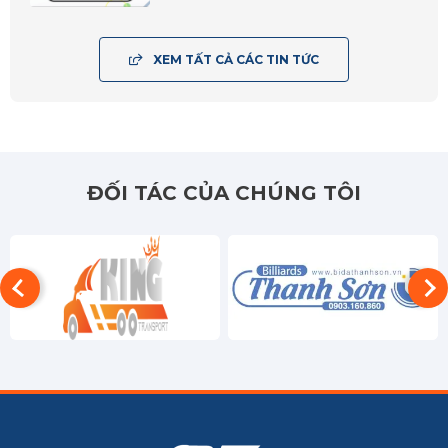
BRVT
XEM TẤT CẢ CÁC TIN TỨC
An Giang
Bạc Liêu
Bến Tre
ĐỐI TÁC CỦA CHÚNG TÔI
Cà Mau
Cần Thơ
Đồng Tháp
Hậu Giang
Kiên Giang
Long An
Sóc Trăng