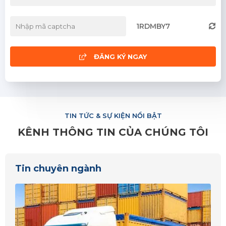
Đà Nẵng
1RDMBY7
Khánh Hòa
Ninh Thuận
ĐĂNG KÝ NGAY
Phú Yên
Quảng Nam
TIN TỨC & SỰ KIỆN NỔI BẬT
Quảng Ngãi
KÊNH THÔNG TIN CỦA CHÚNG TÔI
Hà Tĩnh
Nghệ An
Tin chuyên ngành
Quảng Bình
Quảng Trị
Thanh Hóa