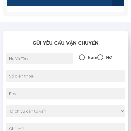
Lai Châu
Lạng Sơn
Lào Cai
GỬI YÊU CẦU VẬN CHUYỂN
Nam Định
Sơn La
Nam
Nữ
Thái Bình
Thái Nguyên
Tuyên Quang
Yên Bái
Bình Định
Bình Thuận