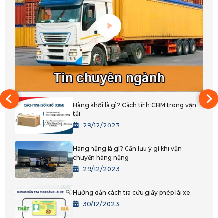
Huế
Đắk Lắk
Bình Phước
Đắk Nông
Gia Lai
Hàng khối là gì? Cách tính CBM trong vận
tải
Kon Tum
29/12/2023
Lâm Đồng
Hàng nặng là gì? Cần lưu ý gì khi vận
TPHCM
chuyển hàng nặng
29/12/2023
Bình Dương
Hướng dẫn cách tra cứu giấy phép lái xe
Đồng Nai
30/12/2023
Tây Ninh