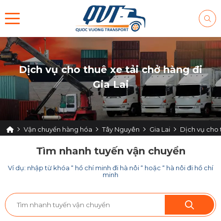
Dịch vụ cho thuê xe tải chở hàng đi
Gia Lai
Vận chuyển hàng hóa
Tây Nguyên
Gia Lai
Dịch vụ cho t
Tìm nhanh tuyến vận chuyển
Ví dụ: nhập từ khóa “ hồ chí minh đi hà nôi “ hoặc “ hà nôi đi hồ chí
minh