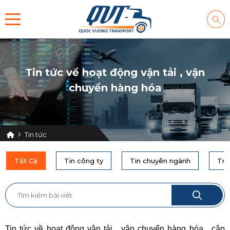
Tin tức về hoạt động vận tải , vận
chuyển hàng hóa
Tin tức
Tất Cả
Tin công ty
Tin chuyên ngành
Tru
Tin tức về hoạt động vận tải , vận chuyển hàng hóa , cập