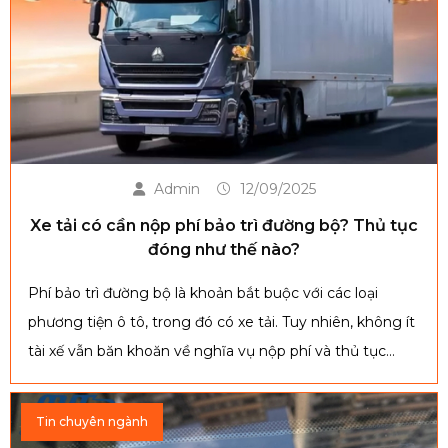
Admin
12/09/2025
Xe tải có cần nộp phí bảo trì đường bộ? Thủ tục
đóng như thế nào?
Phí bảo trì đường bộ là khoản bắt buộc với các loại
phương tiện ô tô, trong đó có xe tải. Tuy nhiên, không ít
tài xế vẫn băn khoăn về nghĩa vụ nộp phí và thủ tục
thực hiện ra sao. Bài viết dưới đây sẽ giúp bạn nắm rõ
quy định và hướng dẫn chi tiết cách đóng phí đúng luật.
Tin chuyên ngành