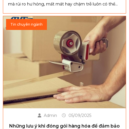
mà rủi ro hư hỏng, mất mát hay chậm trễ luôn có thể
xảy ra. Bài viết sau sẽ giúp bạn hiểu rõ giá trị thực tế của
bảo hiểm hàng hóa và cân nhắc xem có nên mua để
Tin chuyên ngành
bảo vệ lợi ích của mình hay không.
Admin
05/09/2025
Những lưu ý khi đóng gói hàng hóa để đảm bảo