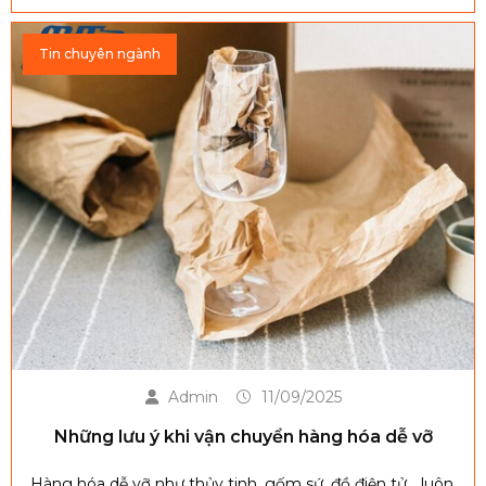
Hãy cùng tìm hiểu chi tiết sự khác biệt trong nội dung
dưới đây để sử dụng đúng quy định và tránh bị xử phạt.
Tin chuyên ngành
Admin
11/09/2025
Những lưu ý khi vận chuyển hàng hóa dễ vỡ
Hàng hóa dễ vỡ như thủy tinh, gốm sứ, đồ điện tử… luôn