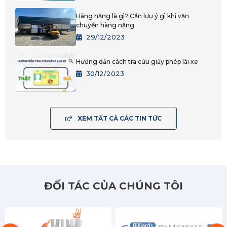
Lâm Đồng
Hàng nặng là gì? Cần lưu ý gì khi vận
TPHCM
chuyển hàng nặng
29/12/2023
Bình Dương
Hướng dẫn cách tra cứu giấy phép lái xe
Đồng Nai
30/12/2023
Tây Ninh
BRVT
XEM TẤT CẢ CÁC TIN TỨC
An Giang
Bạc Liêu
Bến Tre
ĐỐI TÁC CỦA CHÚNG TÔI
Cà Mau
Cần Thơ