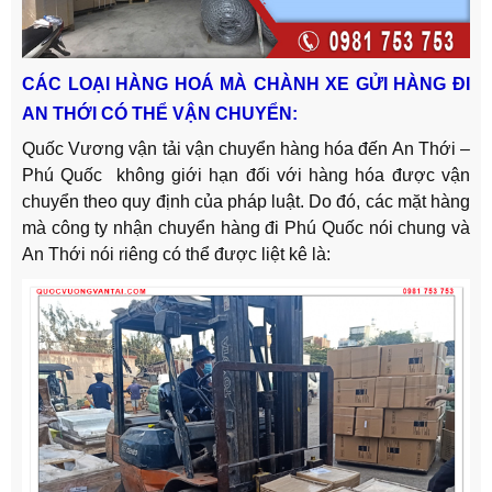
CÁC LOẠI HÀNG HOÁ MÀ CHÀNH XE GỬI HÀNG ĐI
AN THỚI CÓ THỂ VẬN CHUYỂN:
Quốc Vương vận tải vận chuyển hàng hóa đến An Thới –
Phú Quốc không giới hạn đối với hàng hóa được vận
chuyển theo quy định của pháp luật. Do đó, các mặt hàng
mà công ty nhận chuyển hàng đi Phú Quốc nói chung và
An Thới nói riêng có thể được liệt kê là: