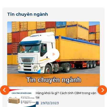
Hà Tĩnh
Nghệ An
Tin chuyên ngành
Quảng Bình
Quảng Trị
Thanh Hóa
Huế
Đắk Lắk
Bình Phước
Đắk Nông
Gia Lai
Hàng khối là gì? Cách tính CBM trong vận
tải
Kon Tum
29/12/2023