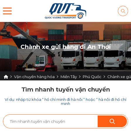
Chành xe gửi hàng đi An Thới
Vận chuyển hàng hóa
Miền Tây
Phú Quốc
Chành xe gửi
Tìm nhanh tuyến vận chuyển
Ví dụ: nhập từ khóa “ hồ chí minh đi hà nôi “ hoặc “ hà nôi đi hồ chí
minh