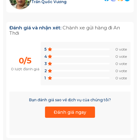
Trần Quốc Vương
Đánh giá và nhận xét:
Chành xe gửi hàng đi An
Thới
5
0 vote
4
0 vote
0/5
3
0 vote
0 lượt đánh giá
2
0 vote
1
0 vote
Bạn đánh giá sao về dịch vụ của chúng tôi?
Đánh giá ngay