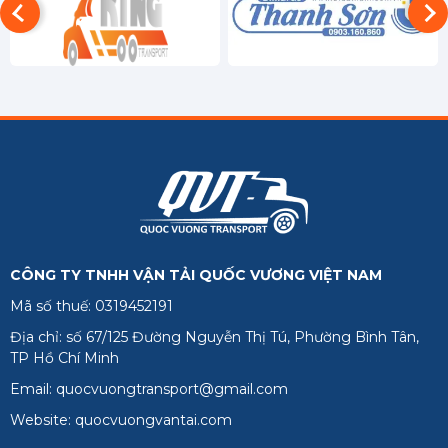
Đồng Tháp
Hậu Giang
Kiên Giang
Long An
Sóc Trăng
Tiền Giang
Trà Vinh
CÔNG TY TNHH VẬN TẢI QUỐC VƯƠNG VIỆT NAM
Vĩnh Long
Mã số thuế: 0319452191
Phú Quốc
Địa chỉ: số 67/125 Đường Nguyễn Thị Tú, Phường Bình Tân,
TP Hồ Chí Minh
Email: quocvuongtransport@gmail.com
Website: quocvuongvantai.com