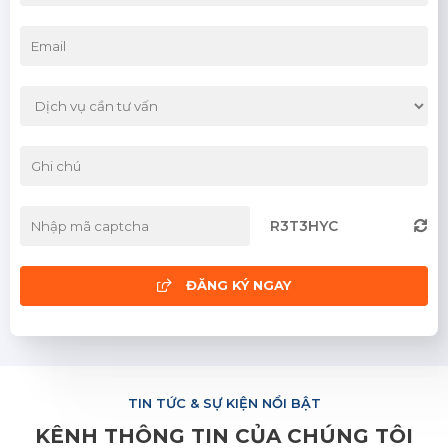
Tuyên Quang
Yên Bái
Bình Định
Bình Thuận
Đà Nẵng
R3T3HYC
Khánh Hòa
Ninh Thuận
ĐĂNG KÝ NGAY
Phú Yên
Quảng Nam
TIN TỨC & SỰ KIỆN NỔI BẬT
Quảng Ngãi
KÊNH THÔNG TIN CỦA CHÚNG TÔI