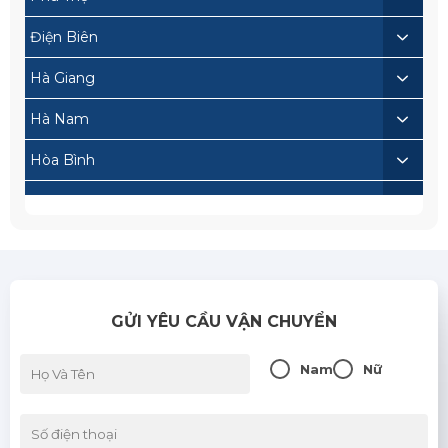
Điện Biên
Hà Giang
Hà Nam
Hòa Bình
Lai Châu
Lạng Sơn
Lào Cai
GỬI YÊU CẦU VẬN CHUYỂN
Nam Định
Sơn La
Nam
Nữ
Thái Bình
Thái Nguyên