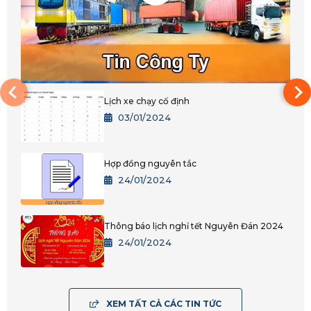
Hàng khối là gì? Cách tính CBM trong vận
tải
29/12/2023
Hàng nặng là gì? Cần lưu ý gì khi vận
chuyển hàng nặng
29/12/2023
Hướng dẫn cách tra cứu giấy phép lái xe
30/12/2023
XEM TẤT CẢ CÁC TIN TỨC