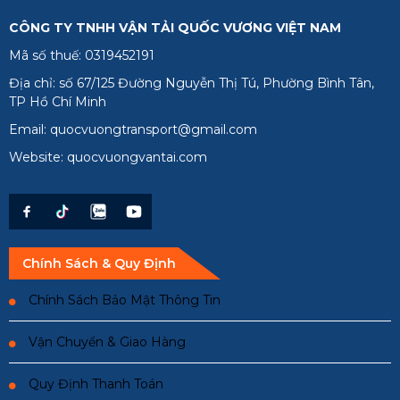
CÔNG TY TNHH VẬN TẢI QUỐC VƯƠNG VIỆT NAM
Mã số thuế: 0319452191
Địa chỉ: số 67/125 Đường Nguyễn Thị Tú, Phường Bình Tân,
TP Hồ Chí Minh
Email: quocvuongtransport@gmail.com
Website: quocvuongvantai.com
Chính Sách & Quy Định
Chính Sách Bảo Mật Thông Tin
Vận Chuyển & Giao Hàng
Quy Định Thanh Toán