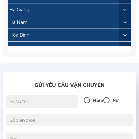
Hà Giang
Hà Nam
Hòa Bình
Lai Châu
Lạng Sơn
Lào Cai
GỬI YÊU CẦU VẬN CHUYỂN
Nam Định
Sơn La
Nam
Nữ
Thái Bình
Thái Nguyên
Tuyên Quang