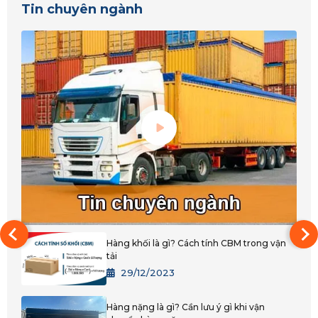
Tin chuyên ngành
Quảng Bình
Quảng Trị
Thanh Hóa
Huế
Đắk Lắk
Bình Phước
Đắk Nông
Gia Lai
Hàng khối là gì? Cách tính CBM trong vận
tải
Kon Tum
29/12/2023
Lâm Đồng
Hàng nặng là gì? Cần lưu ý gì khi vận
TPHCM