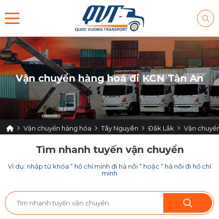
Vận chuyển hàng hoá đi KCN Tân An
Vận chuyển hàng hóa
Tây Nguyên
Đắk Lắk
Vận chuyển
Tìm nhanh tuyến vận chuyển
Ví dụ: nhập từ khóa “ hồ chí minh đi hà nôi “ hoặc “ hà nôi đi hồ chí
minh