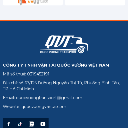
Hậu Giang
Kiên Giang
Long An
Sóc Trăng
Tiền Giang
Trà Vinh
CÔNG TY TNHH VẬN TẢI QUỐC VƯƠNG VIỆT NAM
Vĩnh Long
Mã số thuế: 0319452191
Phú Quốc
Địa chỉ: số 67/125 Đường Nguyễn Thị Tú, Phường Bình Tân,
TP Hồ Chí Minh
Email: quocvuongtransport@gmail.com
Website: quocvuongvantai.com