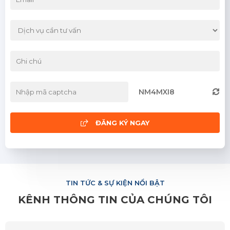
Yên Bái
Bình Định
Bình Thuận
Đà Nẵng
NM4MXI8
Khánh Hòa
Ninh Thuận
ĐĂNG KÝ NGAY
Phú Yên
Quảng Nam
TIN TỨC & SỰ KIỆN NỔI BẬT
Quảng Ngãi
KÊNH THÔNG TIN CỦA CHÚNG TÔI
Hà Tĩnh
Nghệ An