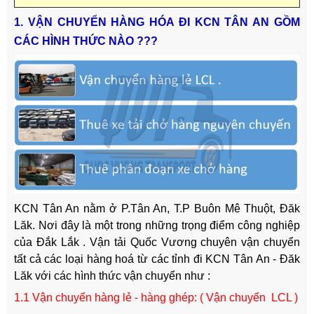
1. VẬN CHUYỂN HÀNG HÓA ĐI KCN TÂN AN GỒM
CÁC HÌNH THỨC NÀO ???
KCN Tân An nằm ở P.Tân An, T.P Buôn Mê Thuột, Đăk
Lăk. Nơi đây là một trong những trọng điểm công nghiệp
của Đắk Lắk . Vận tải Quốc Vương chuyên vận chuyển
tất cả các loại hàng hoá từ các tỉnh đi KCN Tân An - Đăk
Lăk với các hình thức vận chuyển như :
1.1 Vận chuyển hàng lẻ - hàng ghép: ( Vận chuyển LCL )