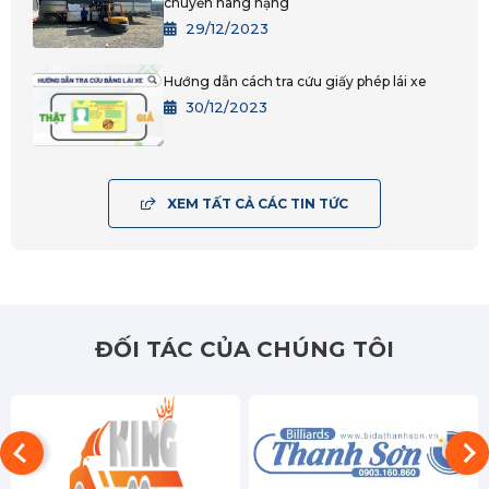
chuyển hàng nặng
29/12/2023
Bình Dương
Hướng dẫn cách tra cứu giấy phép lái xe
Đồng Nai
30/12/2023
Tây Ninh
BRVT
XEM TẤT CẢ CÁC TIN TỨC
An Giang
Bạc Liêu
Bến Tre
ĐỐI TÁC CỦA CHÚNG TÔI
Cà Mau
Cần Thơ
Đồng Tháp