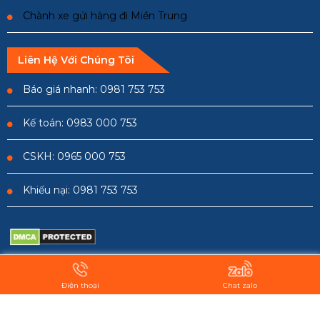
Chành xe gửi hàng đi Miền Trung
Liên Hệ Với Chúng Tôi
Báo giá nhanh: 0981 753 753
Kế toán: 0983 000 753
CSKH: 0965 000 753
Khiếu nại: 0981 753 753
Copyright © 2023 -
Công Ty Vận Tải Quốc Vương
. All rights
Điện thoại
Chat zalo
reserved.
Design by i-web.vn