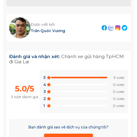
Được viết bởi
Trần Quốc Vương
Đánh giá và nhận xét:
Chành xe gửi hàng TpHCM
đi Gia Lai
5
3 vote
4
0 vote
5.0/5
3
0 vote
3 lượt đánh giá
2
0 vote
1
0 vote
Bạn đánh giá sao về dịch vụ của chúng tôi?