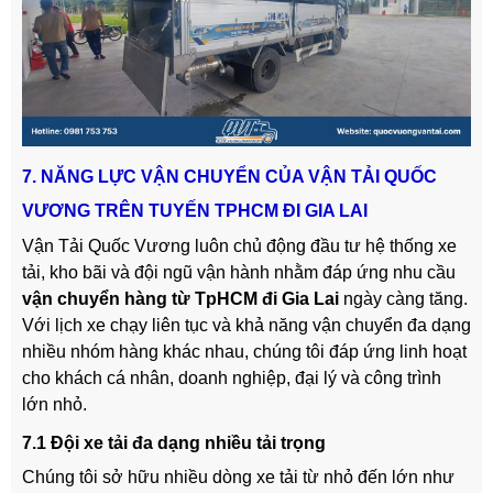
7. NĂNG LỰC VẬN CHUYỂN CỦA VẬN TẢI QUỐC
VƯƠNG TRÊN TUYẾN TPHCM ĐI GIA LAI
Vận Tải Quốc Vương luôn chủ động đầu tư hệ thống xe
tải, kho bãi và đội ngũ vận hành nhằm đáp ứng nhu cầu
vận chuyển hàng từ TpHCM đi Gia Lai
ngày càng tăng.
Với lịch xe chạy liên tục và khả năng vận chuyển đa dạng
nhiều nhóm hàng khác nhau, chúng tôi đáp ứng linh hoạt
cho khách cá nhân, doanh nghiệp, đại lý và công trình
lớn nhỏ.
7.1 Đội xe tải đa dạng nhiều tải trọng
Chúng tôi sở hữu nhiều dòng xe tải từ nhỏ đến lớn như