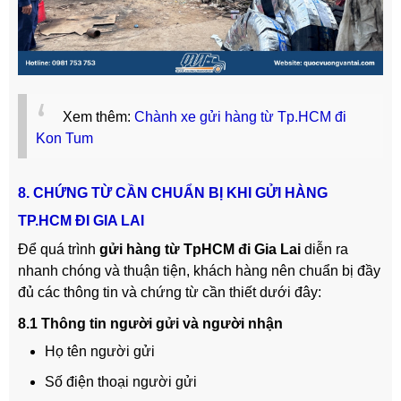
Xem thêm:
Chành xe gửi hàng từ Tp.HCM đi
Kon Tum
8. CHỨNG TỪ CẦN CHUẨN BỊ KHI GỬI HÀNG
TP.HCM ĐI GIA LAI
Để quá trình
gửi hàng từ TpHCM đi Gia Lai
diễn ra
nhanh chóng và thuận tiện, khách hàng nên chuẩn bị đầy
đủ các thông tin và chứng từ cần thiết dưới đây:
8.1 Thông tin người gửi và người nhận
Họ tên người gửi
Số điện thoại người gửi