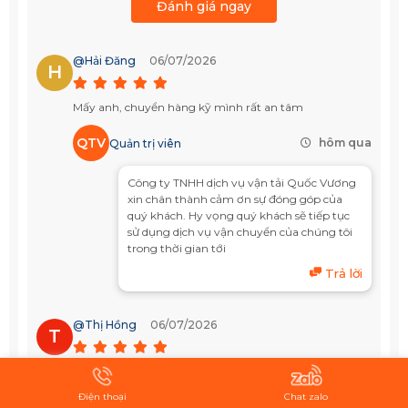
Đánh giá ngay
@Hải Đăng
06/07/2026
H
Mấy anh, chuyển hàng kỹ mình rất an tâm
QTV
hôm qua
Quản trị viên
Công ty TNHH dịch vụ vận tải Quốc Vương
xin chân thành cảm ơn sự đóng góp của
quý khách. Hy vọng quý khách sẽ tiếp tục
sử dụng dịch vụ vận chuyển của chúng tôi
trong thời gian tới
Trả lời
@Thị Hồng
06/07/2026
T
Mấy anh chuyển hàng dễ thương, hàng giao đúng hẹn
Điện thoại
Chat zalo
QTV
hôm qua
Quản trị viên