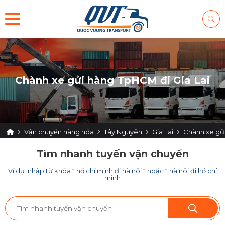
Chành xe gửi hàng TpHCM đi Gia Lai
Vận chuyển hàng hóa
Tây Nguyên
Gia Lai
Chành xe gửi
Tìm nhanh tuyến vận chuyển
Ví dụ: nhập từ khóa “ hồ chí minh đi hà nôi “ hoặc “ hà nôi đi hồ chí
minh