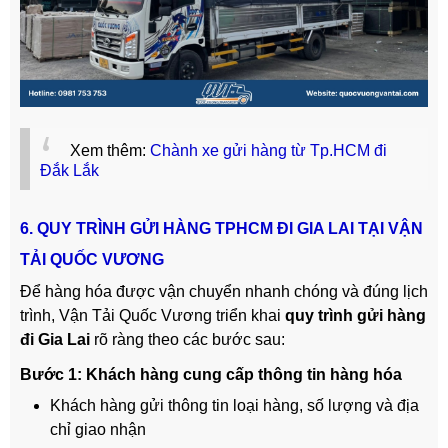
Xem thêm:
Chành xe gửi hàng từ Tp.HCM đi
Đắk Lắk
6. QUY TRÌNH GỬI HÀNG TPHCM ĐI GIA LAI TẠI VẬN
TẢI QUỐC VƯƠNG
Để hàng hóa được vận chuyển nhanh chóng và đúng lịch
trình, Vận Tải Quốc Vương triển khai
quy trình gửi hàng
đi Gia Lai
rõ ràng theo các bước sau:
Bước 1: Khách hàng cung cấp thông tin hàng hóa
Khách hàng gửi thông tin loại hàng, số lượng và địa
chỉ giao nhận