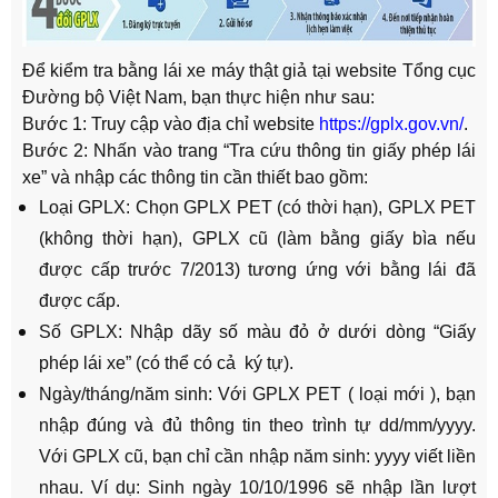
Để kiểm tra bằng lái xe máy thật giả tại website Tổng cục
Đường bộ Việt Nam, bạn thực hiện như sau:
Bước 1:
Truy cập vào địa chỉ website
https://gplx.gov.vn/
.
Bước 2:
Nhấn vào trang “Tra cứu thông tin giấy phép lái
xe” và nhập các thông tin cần thiết bao gồm:
Loại GPLX: Chọn GPLX PET (có thời hạn), GPLX PET
(không thời hạn), GPLX cũ (làm bằng giấy bìa nếu
được cấp trước 7/2013) tương ứng với bằng lái đã
được cấp.
Số GPLX: Nhập dãy số màu đỏ ở dưới dòng “Giấy
phép lái xe” (có thể có cả ký tự).
Ngày/tháng/năm sinh: Với GPLX PET ( loại mới ), bạn
nhập đúng và đủ thông tin theo trình tự dd/mm/yyyy.
Với GPLX cũ, bạn chỉ cần nhập năm sinh: yyyy viết liền
nhau. Ví dụ: Sinh ngày 10/10/1996 sẽ nhập lần lượt