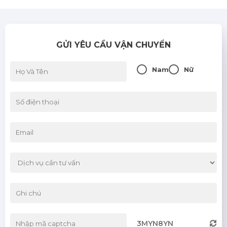
Khi nào nên sử dụng dịch vụ vận chuyển
nhanh?
03/06/2026
GỬI YÊU CẦU VẬN CHUYỂN
So sánh các phương thức vận chuyển:
Đường bộ, đường sắt, đường hàng không
Nam
Nữ
03/06/2026
Bảo hiểm hàng hóa: Có nên mua hay
không?
03/06/2026
3MYN8YN