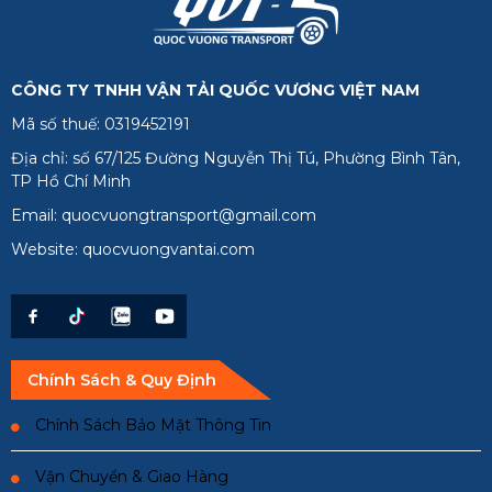
CÔNG TY TNHH VẬN TẢI QUỐC VƯƠNG VIỆT NAM
Mã số thuế: 0319452191
Địa chỉ: số 67/125 Đường Nguyễn Thị Tú, Phường Bình Tân,
TP Hồ Chí Minh
Email: quocvuongtransport@gmail.com
Website: quocvuongvantai.com
Chính Sách & Quy Định
Chính Sách Bảo Mật Thông Tin
Vận Chuyển & Giao Hàng