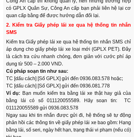
Công An cấp thì không quản lý, nên những trường hợp
có GPLX Quân Sự, Công An cấp bạn phải liên hệ lại cơ
quan cấp bằng để được hướng dẫn đổi lại.
2. Kiểm tra Giấy phép lái xe qua hệ thống tin nhắn
SMS
Kiểm tra Giấy phép lái xe qua hệ thống tin nhắn SMS chỉ
áp dụng cho giấy phép lái xe loại mới (GPLX PET). Đây
là cách tra cứu nhanh chóng, đơn giản với cước phí áp
dụng từ 500 – 2.000 VND.
Cú pháp soạn tin như sau:
TC [dấu cách] [Số GPLX] gửi đến 0936.083.578 hoặc;
TC [dấu cách] [Số GPLX] gửi đến 0936.081.778
Ví dụ:
Bạn muốn kiểm tra bằng lái xe thật hay giả của
bằng lái có số 011120055589. Hãy soạn tin: TC
011120055589 gửi 0936.083.578
Ngay sau khi tin nhắn được gửi đi, hệ thống sẽ tự động
phản hồi các thông tin về giấy phép lái xe bao gồm: Hạng
bằng lái, số seri, ngày hết hạn, trạng thái vi phạm (nếu có)