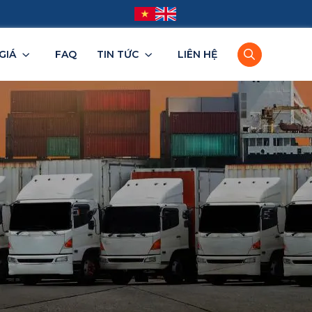
GIÁ
FAQ
TIN TỨC
LIÊN HỆ
TPHCM
Bình Dương
Đồng Nai
Tây Ninh
BRVT