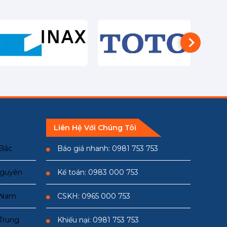
Liên Hệ Với Chúng Tôi
 Bắc
Báo giá nhanh: 0981 753 753
Nguyên
Kế toán: 0983 000 753
n Nam
CSKH: 0965 000 753
 Trung
Khiếu nại: 0981 753 753