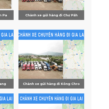
n Pa
Chành xe gửi hàng đi Chư Păh
Pang
Chành xe gửi hàng đi Kông Chro