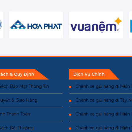
Sách & Quy Định
Dịch Vụ Chính
Sách Bảo Mật Thông Tin
Chành xe gửi hàng đi Miền
uyển & Giao Hàng
Chành xe gửi hàng đi Tây 
nh Thanh Toán
Chành xe gửi hàng đi Miề
Sách Bồi Thường
Chành xe gửi hàng đi Miền