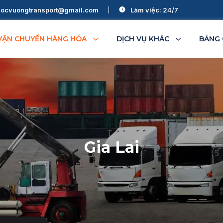
ocvuongtransport@gmail.com
Làm việc: 24/7
VẬN CHUYỂN HÀNG HÓA
DỊCH VỤ KHÁC
BẢNG 
Bình Thuận
Đà Nẵng
Ninh Thuận
Thanh Hóa
Gia Lai
Đắk Lắk
Bình Phước
Đắk Nông
Gia Lai
Kon Tum
Lâm Đồng