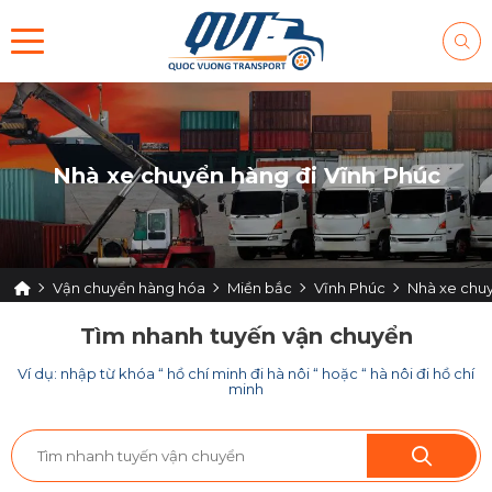
Nhà xe chuyển hàng đi Vĩnh Phúc
Vận chuyển hàng hóa
Miền bắc
Vĩnh Phúc
Nhà xe chuy
Tìm nhanh tuyến vận chuyển
Ví dụ: nhập từ khóa “ hồ chí minh đi hà nôi “ hoặc “ hà nôi đi hồ chí
minh