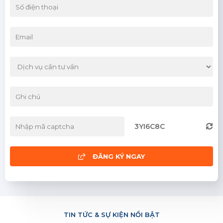
Thái Nguyên
Tuyên Quang
Yên Bái
Bình Định
Bình Thuận
Đà Nẵng
3YI6C8C
Khánh Hòa
Ninh Thuận
ĐĂNG KÝ NGAY
Phú Yên
Quảng Nam
TIN TỨC & SỰ KIỆN NỔI BẬT
Quảng Ngãi