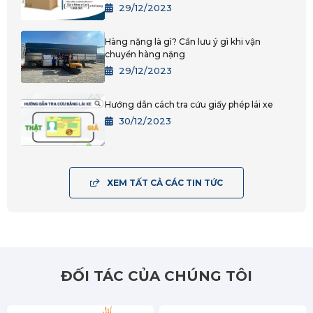
29/12/2023
Lâm Đồng
Hàng nặng là gì? Cần lưu ý gì khi vận
TPHCM
chuyển hàng nặng
29/12/2023
Bình Dương
Hướng dẫn cách tra cứu giấy phép lái xe
Đồng Nai
30/12/2023
Tây Ninh
BRVT
XEM TẤT CẢ CÁC TIN TỨC
An Giang
Bạc Liêu
Bến Tre
ĐỐI TÁC CỦA CHÚNG TÔI
Cà Mau
Cần Thơ