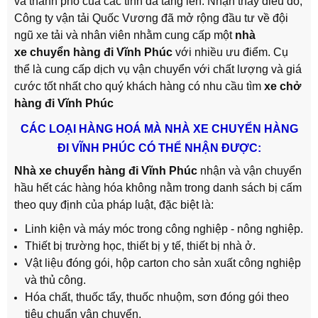
và thành phố của các tỉnh đã tăng lên. Nhận thấy điều đó,
Công ty vận tải Quốc Vương đã mở rộng đầu tư về đội
ngũ xe tải và nhân viên nhằm cung cấp một
nhà
xe
chuyển hàng đi Vĩnh Phúc
với nhiều ưu điểm. Cụ
thể là cung cấp dịch vụ vận chuyển với chất lượng và giá
cước tốt nhất cho quý khách hàng có nhu cầu tìm
xe chở
hàng đi Vĩnh Phúc
CÁC LOẠI HÀNG HOÁ MÀ NHÀ XE CHUYỂN HÀNG
ĐI VĨNH PHÚC CÓ THỂ NHẬN ĐƯỢC:
Nhà xe chuyển hàng đi Vĩnh Phúc
nhận và vận chuyển
hầu hết các hàng hóa không nằm trong danh sách bị cấm
theo quy định của pháp luật, đặc biệt là:
Linh kiện và máy móc trong công nghiệp - nông nghiệp.
Thiết bị trường học, thiết bị y tế, thiết bị nhà ở.
Vật liệu đóng gói, hộp carton cho sản xuất công nghiệp
và thủ công.
Hóa chất, thuốc tẩy, thuốc nhuộm, sơn đóng gói theo
tiêu chuẩn vận chuyển.