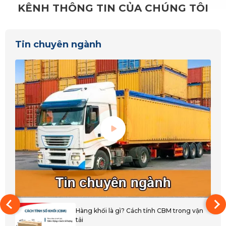
KÊNH THÔNG TIN CỦA CHÚNG TÔI
Hà Tĩnh
Nghệ An
Tin chuyên ngành
Quảng Bình
Quảng Trị
Thanh Hóa
Huế
Đắk Lắk
Bình Phước
Đắk Nông
Gia Lai
Hàng khối là gì? Cách tính CBM trong vận
tải
Kon Tum