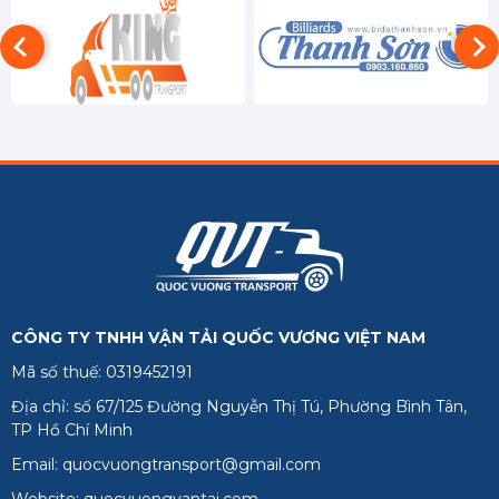
Đồng Tháp
Hậu Giang
Kiên Giang
Long An
Sóc Trăng
Tiền Giang
Trà Vinh
CÔNG TY TNHH VẬN TẢI QUỐC VƯƠNG VIỆT NAM
Vĩnh Long
Mã số thuế: 0319452191
Phú Quốc
Địa chỉ: số 67/125 Đường Nguyễn Thị Tú, Phường Bình Tân,
TP Hồ Chí Minh
Email: quocvuongtransport@gmail.com