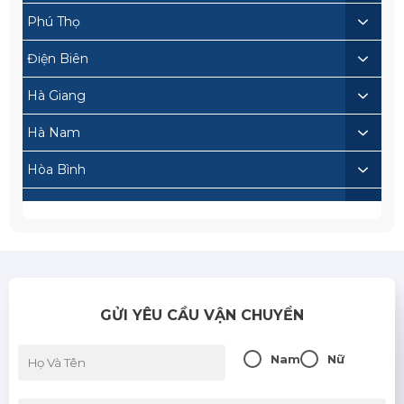
Phú Thọ
Điện Biên
Hà Giang
Hà Nam
Hòa Bình
Lai Châu
Lạng Sơn
Lào Cai
GỬI YÊU CẦU VẬN CHUYỂN
Nam Định
Sơn La
Nam
Nữ
Thái Bình