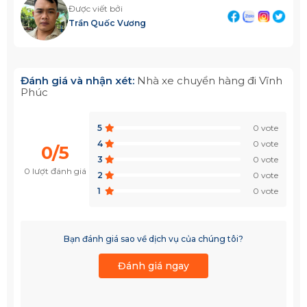
Được viết bởi
Trần Quốc Vương
Đánh giá và nhận xét:
Nhà xe chuyển hàng đi Vĩnh
Phúc
5
0 vote
4
0 vote
0/5
3
0 vote
0 lượt đánh giá
2
0 vote
1
0 vote
Bạn đánh giá sao về dịch vụ của chúng tôi?
Đánh giá ngay