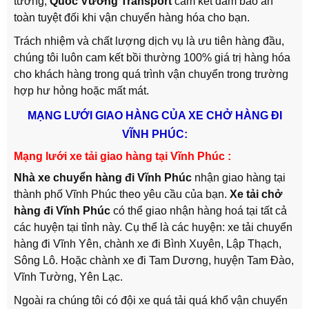
tưởng,
Quốc Vương Transport
cam kết đảm bảo an
toàn tuyệt đối khi vận chuyển hàng hóa cho bạn.
Trách nhiệm và chất lượng dịch vụ là ưu tiên hàng đầu,
chúng tôi luôn cam kết bồi thường 100% giá trị hàng hóa
cho khách hàng trong quá trình vận chuyển trong trường
hợp hư hỏng hoặc mất mát.
MẠNG LƯỚI GIAO HÀNG CỦA XE CHỞ HÀNG ĐI
VĨNH PHÚC:
Mạng lưới xe tải giao hàng tại Vĩnh Phúc :
Nhà xe chuyển hàng đi Vĩnh Phúc
nhận giao hàng tại
thành phố Vĩnh Phúc theo yêu cầu của bạn.
Xe tải chở
hàng đi Vĩnh Phúc
có thể giao nhận hàng hoá tại tất cả
các huyện tại tỉnh này. Cụ thể là các huyện: xe tải chuyển
hàng đi Vĩnh Yên, chành xe đi Bình Xuyên, Lập Thạch,
Sông Lô. Hoặc chành xe đi Tam Dương, huyện Tam Đào,
Vĩnh Tường, Yên Lạc.
Ngoài ra chúng tôi có đội xe quá tải quá khổ vận chuyển