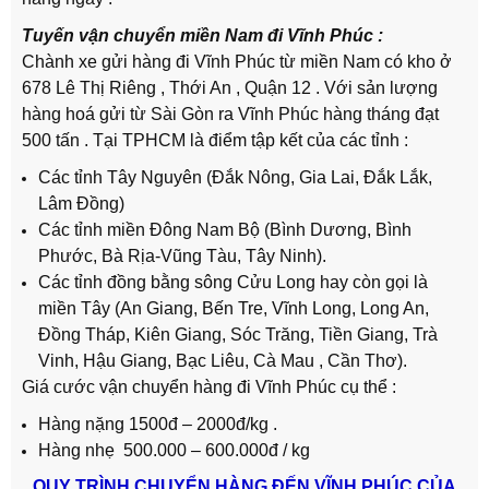
Tuyến vận chuyển miền Nam đi Vĩnh Phúc :
Chành xe gửi hàng đi Vĩnh Phúc từ miền Nam có kho ở
678 Lê Thị Riêng , Thới An , Quận 12 . Với sản lượng
hàng hoá gửi từ Sài Gòn ra Vĩnh Phúc hàng tháng đạt
500 tấn . Tại TPHCM là điểm tập kết của các tỉnh :
Các tỉnh Tây Nguyên (Đắk Nông, Gia Lai, Đắk Lắk,
Lâm Đồng)
Các tỉnh miền Đông Nam Bộ (Bình Dương, Bình
Phước, Bà Rịa-Vũng Tàu, Tây Ninh).
Các tỉnh đồng bằng sông Cửu Long hay còn gọi là
miền Tây (An Giang, Bến Tre, Vĩnh Long, Long An,
Đồng Tháp, Kiên Giang, Sóc Trăng, Tiền Giang, Trà
Vinh, Hậu Giang, Bạc Liêu, Cà Mau , Cần Thơ).
Giá cước vận chuyển hàng đi Vĩnh Phúc cụ thể :
Hàng nặng 1500đ – 2000đ/kg .
Hàng nhẹ 500.000 – 600.000đ / kg
QUY TRÌNH CHUYỂN HÀNG ĐẾN VĨNH PHÚC CỦA