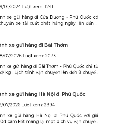
9/01/2024
Lượt xem: 1241
nh xe gửi hàng đi Cửa Dương - Phú Quốc có
chuyến xe tải xuất phát hằng ngày lên đến 6
yến . Giá cước chỉ từ 500đ . Xem thêm bảng
 cước vận chuyển Bắc Nam qua hotline :
1753753
nh xe gửi hàng đi Bãi Thơm
8/07/2026
Lượt xem: 2073
nh xe gửi hàng đi Bãi Thơm - Phú Quốc chỉ từ
đ/ kg . Lịch trình vận chuyển lên đến 8 chuyến
gày. Cam kết bồi thường khi có sai sót , thời
n giao hàng nhanh nhất .
nh xe gửi hàng Hà Nội đi Phú Quốc
3/07/2026
Lượt xem: 2894
nh xe gửi hàng Hà Nội đi Phú Quốc với giá
0đ cam kết mang lại một dịch vụ vận chuyển
g hoá tốt nhất cho quý khách hàng và giá
c vận chuyển cạnh tranh nhất. 0981753753