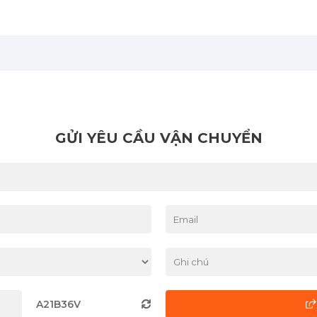
GỬI YÊU CẦU VẬN CHUYỂN
A21B36V