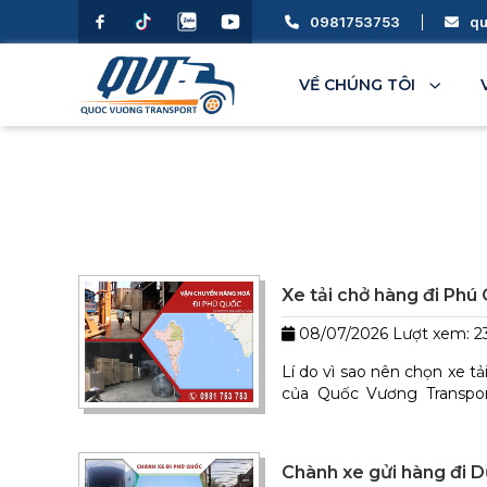
0981753753
qu
VỀ CHÚNG TÔI
Chuyển Văn Phòng Trọn Gói
Hà Nội
Bắc Ninh
Quảng Ninh
Hải Phòng
Hải Dương
Hưng Yên
Xe tải chở hàng đi Phú
08/07/2026
Lượt xem: 2
An Giang
Bạc Liêu
Bến Tre
Lí do vì sao nên chọn xe t
Cà Mau
Cần Thơ
của Quốc Vương Transpor
ràng, nhân viên chuyên n
đến 9 chuyến xe/ ngày.
Chành xe gửi hàng đi 