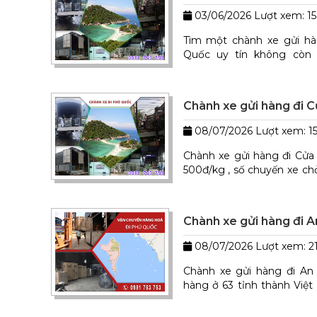
03/06/2026
Lượt xem: 15
Tìm một chành xe gửi hà
Quốc uy tín không còn 
chúng tôi. Xe xuất phát 
Nẵng , Hà Nội , TPHCM .
Chành xe gửi hàng đi 
08/07/2026
Lượt xem: 1
Chành xe gửi hàng đi Cửa 
500đ/kg , số chuyến xe ch
đến 7 chuyến / ngày . Nh
hàng phục vụ 24/24.
Chành xe gửi hàng đi A
08/07/2026
Lượt xem: 2
Chành xe gửi hàng đi An 
hàng ở 63 tỉnh thành Việ
An Thới trong thời gian n
lên đến 70 tấn/ tháng.