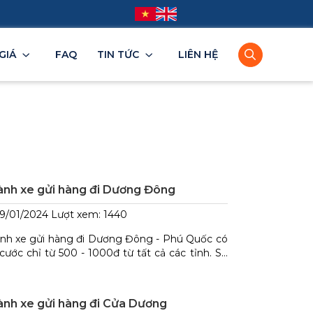
GIÁ
FAQ
TIN TỨC
LIÊN HỆ
TPHCM
Bình Dương
Đồng Nai
Tây Ninh
BRVT
nh xe gửi hàng đi Dương Đông
9/01/2024
Lượt xem: 1440
nh xe gửi hàng đi Dương Đông - Phú Quốc có
 cước chỉ từ 500 - 1000đ từ tất cả các tỉnh. Số
yến xuất phát 10 chuyến/ ngày. Thời gian vận
yển 2 - 3 ngày .
nh xe gửi hàng đi Cửa Dương