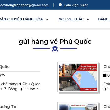
ocvuongtransport@gmail.com
Làm việc: 24/7
VẬN CHUYỂN HÀNG HÓA
DỊCH VỤ KHÁC
BẢNG 
gửi hàng về Phú Quốc
Bình Thuận
Đà Nẵng
Ninh Thuận
Thanh Hóa
 Quốc
Chà
377
0
Đắk Lắk
Bình Phước
Đắk Nông
ải chở hàng đi Phú Quốc
Chà
Gia Lai
Kon Tum
Lâm Đồng
t ? Bảng giá cước rõ
giá
ghiệp. Vận chuyển lên
chu
chu
Dương Tơ
Chà