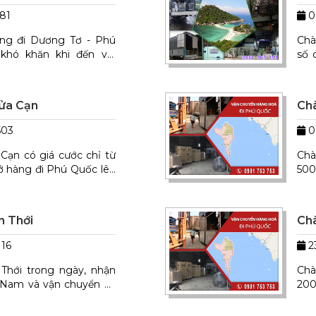
81
0
ng đi Dương Tơ - Phú
Chà
khó khăn khi đến với
số 
6 chuyến/ ngày từ : Đà
chu
giá
098
Cửa Cạn
Chà
503
0
Cạn có giá cước chỉ từ
Chà
ở hàng đi Phú Quốc lên
500
ân viên chăm sóc khách
/ n
gia
n Thới
Chà
116
2
Thới trong ngày, nhận
Chà
t Nam và vận chuyển về
200
gắn nhất. Số lượng hàng
hàn
cướ