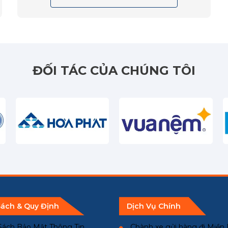
ĐỐI TÁC CỦA CHÚNG TÔI
Sách & Quy Định
Dịch Vụ Chính
Sách Bảo Mật Thông Tin
Chành xe gửi hàng đi Miền