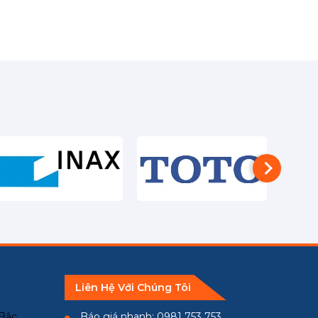
Liên Hệ Với Chúng Tôi
 Bắc
Báo giá nhanh: 0981 753 753