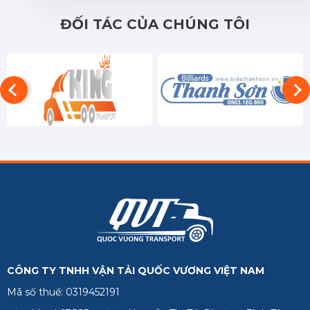
ĐỐI TÁC CỦA CHÚNG TÔI
CÔNG TY TNHH VẬN TẢI QUỐC VƯƠNG VIỆT NAM
Mã số thuế: 0319452191