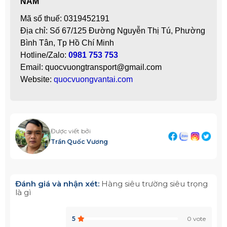
NAM
Mã số thuế: 0319452191
Địa chỉ: Số 67/125 Đường Nguyễn Thị Tú, Phường
Bình Tân, Tp Hồ Chí Minh
Hotline/Zalo:
0981 753 753
Email: quocvuongtransport@gmail.com
Website:
quocvuongvantai.com
Được viết bởi
Trần Quốc Vương
Đánh giá và nhận xét:
Hàng siêu trường siêu trọng
là gì
5
0 vote