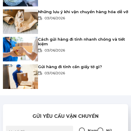
Những lưu ý khi vận chuyển hàng hóa dễ vỡ
03/06/2026
Cách gửi hàng đi tỉnh nhanh chóng và tiết
kiệm
03/06/2026
Gửi hàng đi tỉnh cần giấy tờ gì?
03/06/2026
Khi nào nên sử dụng dịch vụ vận chuyển
nhanh?
03/06/2026
GỬI YÊU CẦU VẬN CHUYỂN
So sánh các phương thức vận chuyển:
Đường bộ, đường sắt, đường hàng không
Nam
Nữ