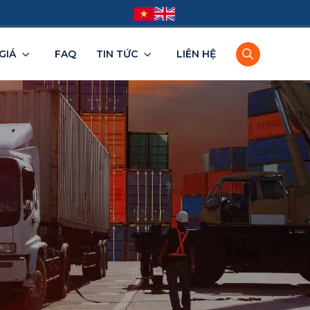
GIÁ
FAQ
TIN TỨC
LIÊN HỆ
TPHCM
Bình Dương
Đồng Nai
Tây Ninh
BRVT