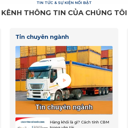
TIN TỨC & SỰ KIỆN NỔI BẬT
KÊNH THÔNG TIN CỦA CHÚNG TÔI
Tin chuyên ngành
Hàng khối là gì? Cách tính CBM
trong vận tải