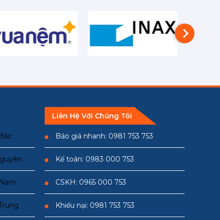
Liên Hệ Với Chúng Tôi
 Bắc
Báo giá nhanh: 0981 753 753
Nguyên
Kế toán: 0983 000 753
n Nam
CSKH: 0965 000 753
 Trung
Khiếu nại: 0981 753 753