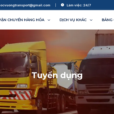
ocvuongtransport@gmail.com
Làm việc: 24/7
VẬN CHUYỂN HÀNG HÓA
DỊCH VỤ KHÁC
BẢNG 
Bình Thuận
Đà Nẵng
Ninh Thuận
Thanh Hóa
Tuyển dụng
Đắk Lắk
Bình Phước
Đắk Nông
Gia Lai
Kon Tum
Lâm Đồng