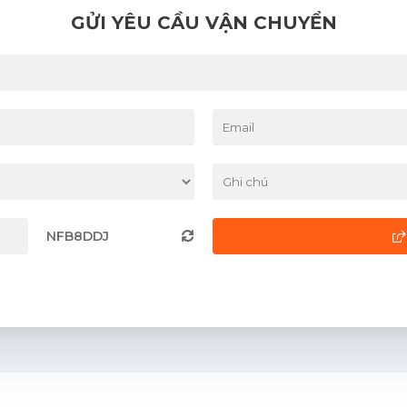
GỬI YÊU CẦU VẬN CHUYỂN
NFB8DDJ