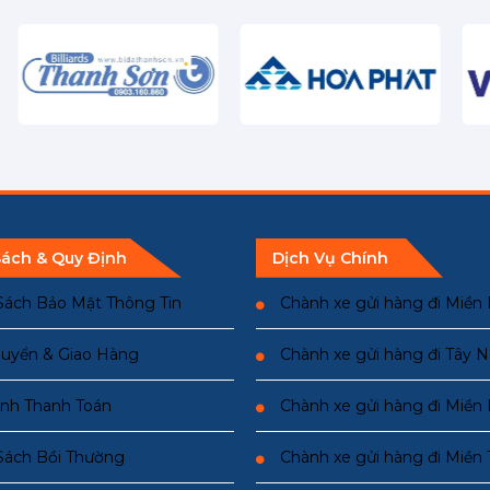
Sách & Quy Định
Dịch Vụ Chính
Sách Bảo Mật Thông Tin
Chành xe gửi hàng đi Miền
uyển & Giao Hàng
Chành xe gửi hàng đi Tây 
nh Thanh Toán
Chành xe gửi hàng đi Miề
Sách Bồi Thường
Chành xe gửi hàng đi Miền