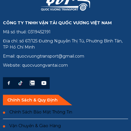
CÔNG TY TNHH VẬN TẢI QUỐC VƯƠNG VIỆT NAM
Mã số thuế: 0319452191
Địa chỉ: số 67/125 Đường Nguyễn Thị Tú, Phường Bình Tân,
TP Hồ Chí Minh
Email: quocvuongtransport@gmail.com
Website: quocvuongvantai.com
Chính Sách & Quy Định
Chính Sách Bảo Mật Thông Tin
Vận Chuyển & Giao Hàng