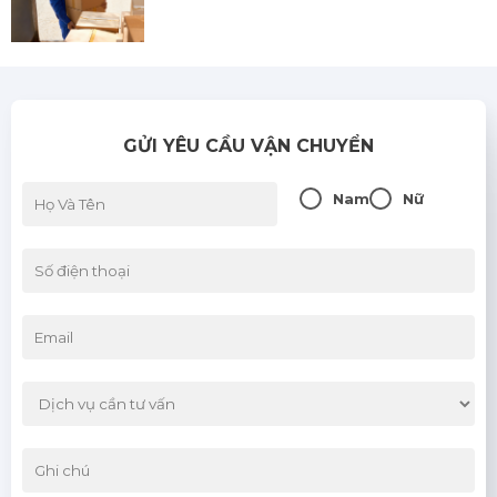
Khi nào nên sử dụng dịch vụ vận chuyển
nhanh?
03/06/2026
GỬI YÊU CẦU VẬN CHUYỂN
So sánh các phương thức vận chuyển:
Đường bộ, đường sắt, đường hàng không
Nam
Nữ
03/06/2026
Bảo hiểm hàng hóa: Có nên mua hay
không?
03/06/2026