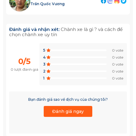
Trần Quốc Vương
Đánh giá và nhận xét:
Chành xe là gì ? và cách để
chọn chành xe uy tín
5
0 vote
4
0 vote
0/5
3
0 vote
0 lượt đánh giá
2
0 vote
1
0 vote
Bạn đánh giá sao về dịch vụ của chúng tôi?
Đánh giá ngay