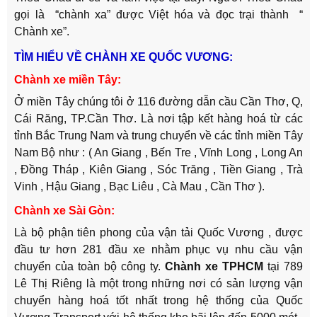
gọi là “chành xa” được Việt hóa và đọc trại thành “
Chành xe”.
TÌM HIỂU VỀ CHÀNH XE QUỐC VƯƠNG:
Chành xe miền Tây:
Ở miền Tây chúng tôi ở 116 đường dẫn cầu Cần Thơ, Q,
Cái Răng, TP.Cần Thơ. Là nơi tập kết hàng hoá từ các
tỉnh Bắc Trung Nam và trung chuyển về các tỉnh miền Tây
Nam Bộ như : ( An Giang , Bến Tre , Vĩnh Long , Long An
, Đồng Tháp , Kiên Giang , Sóc Trăng , Tiền Giang , Trà
Vinh , Hậu Giang , Bạc Liêu , Cà Mau , Cần Thơ ).
Chành xe Sài Gòn:
Là bộ phận tiên phong của vận tải Quốc Vương , được
đầu tư hơn 281 đầu xe nhằm phục vụ nhu cầu vận
chuyển của toàn bộ công ty.
Chành xe TPHCM
tại 789
Lê Thị Riêng là một trong những nơi có sản lượng vận
chuyển hàng hoá tốt nhất trong hệ thống của Quốc