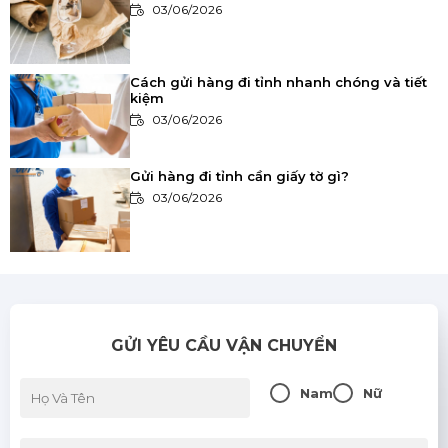
03/06/2026
Cách gửi hàng đi tỉnh nhanh chóng và tiết
kiệm
03/06/2026
Gửi hàng đi tỉnh cần giấy tờ gì?
03/06/2026
Khi nào nên sử dụng dịch vụ vận chuyển
nhanh?
03/06/2026
GỬI YÊU CẦU VẬN CHUYỂN
So sánh các phương thức vận chuyển:
Đường bộ, đường sắt, đường hàng không
Nam
Nữ
03/06/2026