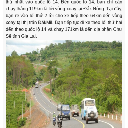
thứ nhất vào quốc lộ 14. Đến quốc lộ 14, bạn chỉ cần
chạy thẳng 119km là tới vòng xoay tại Đắk Nông. Tại đây,
bạn rẽ vào lối thứ 2 rồi cho xe tiếp theo 64km đến vòng
xoay tại thị trấn ĐăkMil. Bạn tiếp tục đi xe theo lối thứ hai
đến theo quốc lộ 14 và chạy 171km là đến địa phận Chư
Sê tỉnh Gia Lai.