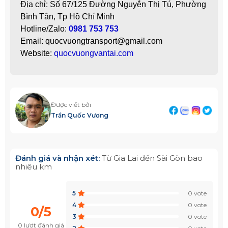
Địa chỉ: Số 67/125 Đường Nguyễn Thị Tú, Phường
Bình Tân, Tp Hồ Chí Minh
Hotline/Zalo:
0981 753 753
Email: quocvuongtransport@gmail.com
Website:
quocvuongvantai.com
Được viết bởi
Trần Quốc Vương
Đánh giá và nhận xét:
Từ Gia Lai đến Sài Gòn bao
nhiêu km
5
0 vote
4
0 vote
0/5
3
0 vote
0 lượt đánh giá