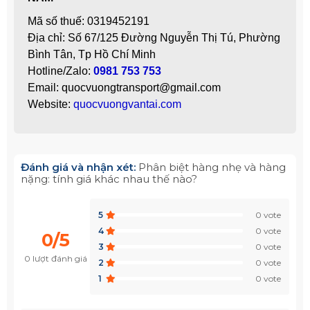
Mã số thuế: 0319452191
Địa chỉ: Số 67/125 Đường Nguyễn Thị Tú, Phường
Bình Tân, Tp Hồ Chí Minh
Hotline/Zalo:
0981 753 753
Email: quocvuongtransport@gmail.com
Website:
quocvuongvantai.com
Đánh giá và nhận xét:
Phân biệt hàng nhẹ và hàng
nặng: tính giá khác nhau thế nào?
5
0 vote
4
0 vote
0/5
3
0 vote
0 lượt đánh giá
2
0 vote
1
0 vote