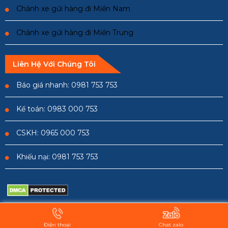
Chành xe gửi hàng đi Miền Nam
Chành xe gửi hàng đi Miền Trung
Liên Hệ Với Chúng Tôi
Báo giá nhanh: 0981 753 753
Kế toán: 0983 000 753
CSKH: 0965 000 753
Khiếu nại: 0981 753 753
Copyright © 2023 -
Công Ty Vận Tải Quốc Vương
. All rights
Điện thoại
Chat zalo