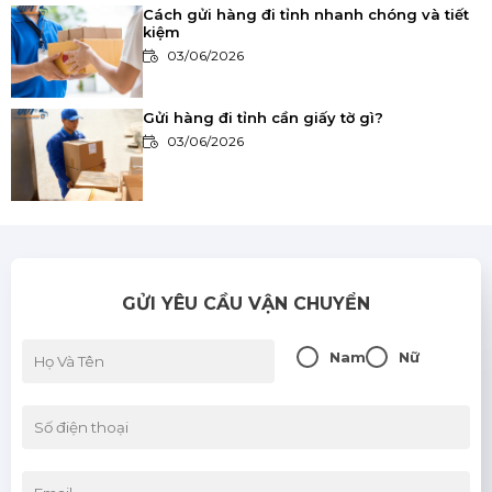
Cách gửi hàng đi tỉnh nhanh chóng và tiết
kiệm
03/06/2026
Gửi hàng đi tỉnh cần giấy tờ gì?
03/06/2026
Khi nào nên sử dụng dịch vụ vận chuyển
nhanh?
03/06/2026
GỬI YÊU CẦU VẬN CHUYỂN
So sánh các phương thức vận chuyển:
Đường bộ, đường sắt, đường hàng không
Nam
Nữ
03/06/2026
Bảo hiểm hàng hóa: Có nên mua hay
không?
03/06/2026