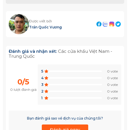
Được viết bởi
Trần Quốc Vương
Đánh giá và nhận xét:
Các cửa khẩu Việt Nam -
Trung Quốc
5
0 vote
4
0 vote
0/5
3
0 vote
0 lượt đánh giá
2
0 vote
1
0 vote
Bạn đánh giá sao về dịch vụ của chúng tôi?
Đánh giá ngay