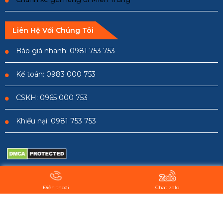
Liên Hệ Với Chúng Tôi
Báo giá nhanh: 0981 753 753
Kế toán: 0983 000 753
CSKH: 0965 000 753
Khiếu nại: 0981 753 753
Copyright © 2023 -
Công Ty Vận Tải Quốc Vương
. All rights
Điện thoại
Chat zalo
reserved.
Design by i-web.vn