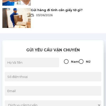
Gửi hàng đi tỉnh cần giấy tờ gì?
03/06/2026
Khi nào nên sử dụng dịch vụ vận chuyển
nhanh?
03/06/2026
GỬI YÊU CẦU VẬN CHUYỂN
So sánh các phương thức vận chuyển:
Đường bộ, đường sắt, đường hàng không
Nam
Nữ
03/06/2026
Bảo hiểm hàng hóa: Có nên mua hay
không?
03/06/2026