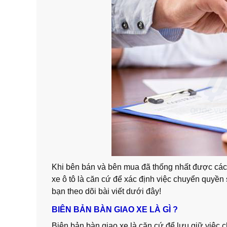
Khi bên bán và bên mua đã thống nhất được các 
xe ô tô là căn cứ để xác định việc chuyển quyền
bạn theo dõi bài viết dưới đây!
BIÊN BẢN BÀN GIAO XE LÀ GÌ ?
Biên bản bàn giao xe là căn cứ để lưu giữ việc