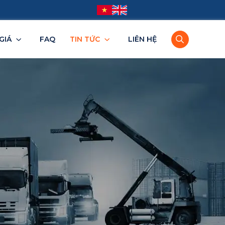
GIÁ
FAQ
TIN TỨC
LIÊN HỆ
TPHCM
Bình Dương
Đồng Nai
Tây Ninh
BRVT