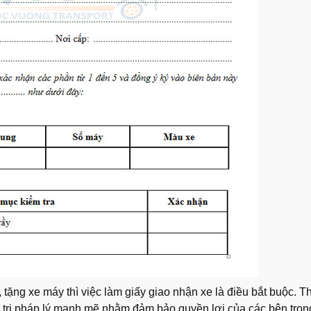
 tặng xe máy thì việc làm giấy giao nhận xe là điều bắt buộc. T
 trị pháp lý mạnh mẽ nhằm đảm bảo quyền lợi của các bên tron