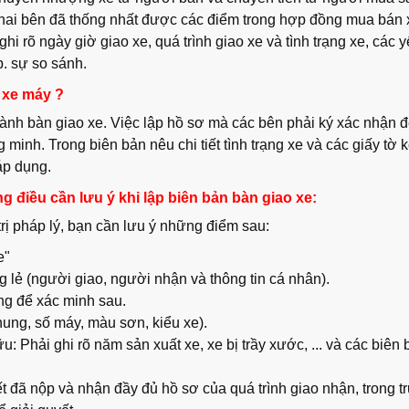
 hai bên đã thống nhất được các điểm trong hợp đồng mua bán 
hi rõ ngày giờ giao xe, quá trình giao xe và tình trạng xe, các y
p. sự so sánh.
c xe máy ?
hành bàn giao xe. Việc lập hồ sơ mà các bên phải ký xác nhận đ
minh. Trong biên bản nêu chi tiết tình trạng xe và các giấy tờ 
áp dụng.
 điều cần lưu ý khi lập biên bản bàn giao xe:
rị pháp lý, bạn cần lưu ý những điểm sau:
e"
ng lẻ (người giao, người nhận và thông tin cá nhân).
àng để xác minh sau.
hung, số máy, màu sơn, kiểu xe).
: Phải ghi rõ năm sản xuất xe, xe bị trầy xước, ... và các biên 
ết đã nộp và nhận đầy đủ hồ sơ của quá trình giao nhận, trong 