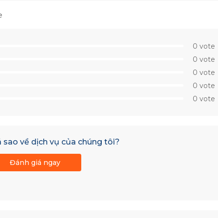
e
0 vote
0 vote
0 vote
0 vote
0 vote
 sao về dịch vụ của chúng tôi?
Đánh giá ngay