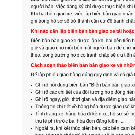
người bán. Việc đăng ký chỉ được thực hiện khi
Khi hai bên giao xe, việc lập biên bản giao nhận g
ghi trong hồ sơ sẽ trở thành căn cứ để tranh chấ
Khi nào cần lập biên bản bàn giao xe tải hoặ
Biên bản bàn giao xe được lập khi hai bên tiến 
giữ và giao cho mỗi bên một người bạn để chứng 
theo, trong trường hợp có tranh chấp sẽ ưu tiên 
Cách soạn thảo biên bản bàn giao xe và những
Để lập phiếu giao hàng đúng quy định và có giá t
Ghi rõ nội dung biên bản "Biên bản bàn giao x
Ghi rõ các chi tiết của đối tượng hợp đồng riê
Ghi rõ ngày, giờ, thời gian và địa điểm giao h
Thông tin chi tiết về hàng hóa được giao (số k
Tình trạng xe, hàng hóa đi kèm xe, hồ sơ sở hữu
thu lệ phí trước bạ, hóa đơn đăng kiểm, ...
Ngoài ra, khi kết thúc biên bản, các bên cam k