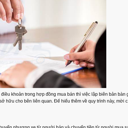
điều khoản trong hợp đồng mua bán thì việc lập biên bản bàn 
 sở hữu cho bên liên quan. Để hiểu thêm về quy trình này, mời 
 chuyển nhượng xe từ người bán và chuyển tiền từ người mua 