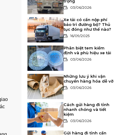
trọng
03/06/2026
Xe tải có cần nộp phí
bảo trì đường bộ? Thủ
tục đóng như thế nào?
16/09/2025
Phân biệt tem kiểm
định và phù hiệu xe tải
03/06/2026
Những lưu ý khi vận
chuyển hàng hóa dễ vỡ
03/06/2026
giao
Cách gửi hàng đi tỉnh
các
nhanh chóng và tiết
kiệm
03/06/2026
Gửi hàng đi tỉnh cần
sang