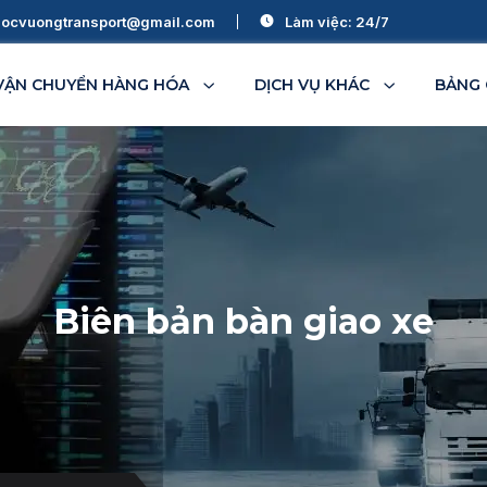
ocvuongtransport@gmail.com
Làm việc: 24/7
VẬN CHUYỂN HÀNG HÓA
DỊCH VỤ KHÁC
BẢNG 
Bình Thuận
Đà Nẵng
Ninh Thuận
Thanh Hóa
Biên bản bàn giao xe
Đắk Lắk
Bình Phước
Đắk Nông
Gia Lai
Kon Tum
Lâm Đồng