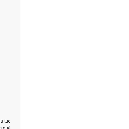
hủ tục
g quá