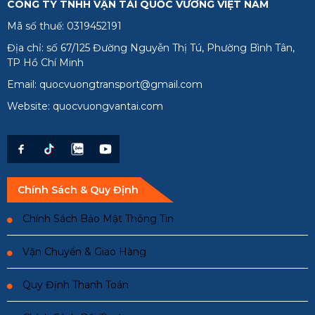
CÔNG TY TNHH VẬN TẢI QUỐC VƯƠNG VIỆT NAM
Mã số thuế: 0319452191
Địa chỉ: số 67/125 Đường Nguyễn Thị Tú, Phường Bình Tân,
TP Hồ Chí Minh
Email: quocvuongtransport@gmail.com
Website: quocvuongvantai.com
Chính Sách & Quy Định
Chính Sách Bảo Mật Thông Tin
Vận Chuyển & Giao Hàng
Quy Định Thanh Toán